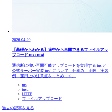
2026-04-20
【基礎からわかる】途中から再開できるファイルアッ
プロード tus / tusd
通信断に強い再開可能アップロードを実現する tus と
公式サーバー実装 tusd について、仕組み、比較、実装
例、運用上の注意点をまとめます。
tus
tusd
HTTP
ファイルアップロード
過去の記事を見る