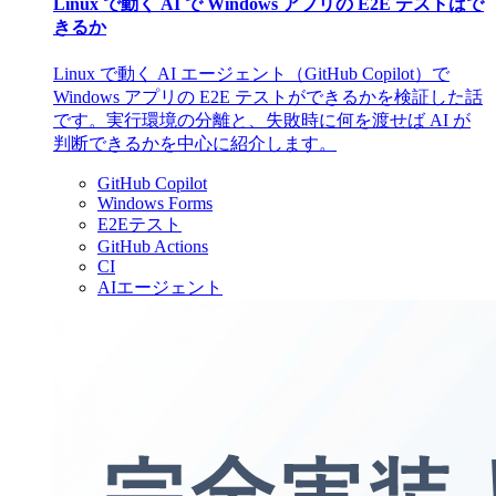
Linux で動く AI で Windows アプリの E2E テストはで
きるか
Linux で動く AI エージェント（GitHub Copilot）で
Windows アプリの E2E テストができるかを検証した話
です。実行環境の分離と、失敗時に何を渡せば AI が
判断できるかを中心に紹介します。
GitHub Copilot
Windows Forms
E2Eテスト
GitHub Actions
CI
AIエージェント