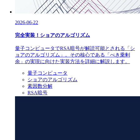
2026-06-22
完全実装！ショアのアルゴリズム
量子コンピュータでRSA暗号が解読可能とされる「シ
ョアのアルゴリズム」。その核心である「べき乗剰
余」の実現に向けた実装方法を詳細に解説します。
量子コンピュータ
ショアのアルゴリズム
素因数分解
RSA暗号