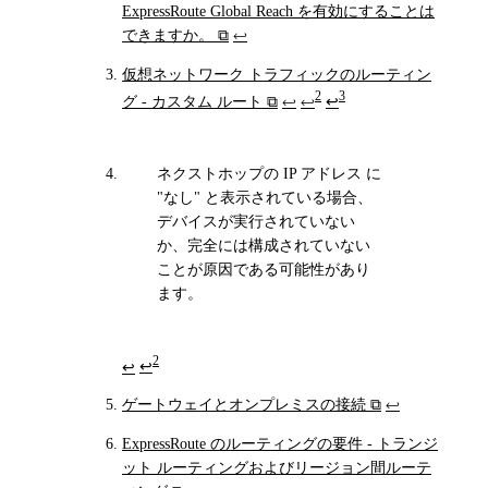
ExpressRoute Global Reach を有効にすることは
できますか。
⧉
↩
仮想ネットワーク トラフィックのルーティン
2
3
グ - カスタム ルート
⧉
↩
↩
↩
ネクストホップの IP アドレス に
"なし" と表示されている場合、
デバイスが実行されていない
か、完全には構成されていない
ことが原因である可能性があり
ます。
2
↩
↩
ゲートウェイとオンプレミスの接続
⧉
↩
ExpressRoute のルーティングの要件 - トランジ
ット ルーティングおよびリージョン間ルーテ