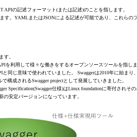
と呼ばれ、REST APIの記述フォーマット(または記述)のことを指します。
きます。YAMLまたはJSONによる記述が可能であり、これら
います。
OpenAPIを利用して様々な働きをするオープンソースツールを指します
APIと同じ意味で使われていました。 Swaggerは2010年に始まり、その後Sw
されるSwagger projectとして発展していきました。
wagger Specification(Swagger仕様)はLinux foundation
 3.1.0が最新の安定バージョンになっています。