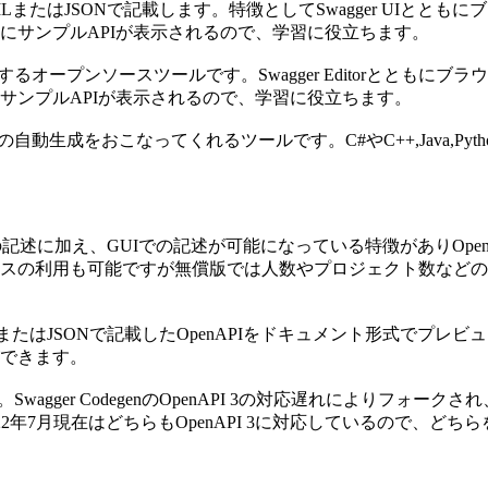
LまたはJSONで記載します。特徴としてSwagger UIとともに
にサンプルAPIが表示されるので、学習に役立ちます。
するオープンソースツールです。Swagger Editorととも
サンプルAPIが表示されるので、学習に役立ちます。
生成をおこなってくれるツールです。C#やC++,Java,Python,
Nでの記述に加え、GUIでの記述が可能になっている特徴がありO
スの利用も可能ですが無償版では人数やプロジェクト数などの
たはJSONで記載したOpenAPIをドキュメント形式でプレビュー表示
できます。
wagger CodegenのOpenAPI 3の対応遅れによりフォー
022年7月現在はどちらもOpenAPI 3に対応しているので