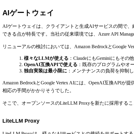
AIゲートウェイ
AIゲートウェイは、クライアントと生成AIサービスの間で
できる点が特長です。当社の従来環境では、Azure API Manag
リニューアルの検討においては、Amazon BedrockとGoogl
様々なLLMが使える
：ClaudeにもGeminiにもそ
OpenAI互換APIで使える
：既存のプログラムやオ
独自実装は最小限に
：メンテナンスの負荷を抑制し
Amazon BedrockとGoogle Vertex AIには、OpenAI互
相応の手間がかかりそうでした。
そこで、オープンソースのLiteLLM Proxyを新たに採用す
LiteLLM Proxy
LiteLLM Proxyは、様々なAIサービスとの接続をサポートするAIゲー