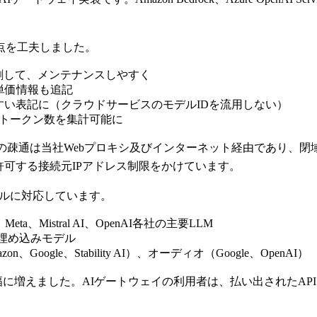
点を工夫しました。
割して、メンテナンスしやすく
に単価情報も追記
すい表記に（クラウドサービスのモデルIDを流用しない）
コストとトークン数を集計可能に
との疎通は当社Webプロキシ及びインターネット経由であり、閉
許可する接続元IPアドレス制限をかけています。
モデルに対応しています。
le、Meta、Mistral AI、OpenAI各社の主要LLM
各社の埋め込みモデル
、Google、Stability AI）、オーディオ（Google、OpenAI）
選択肢が大幅に増えました。AIゲートウェイの利用者は、払い出された