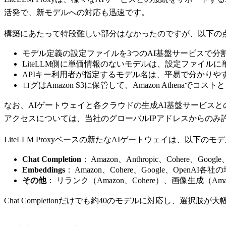
活発で、新モデルへの対応も迅速です。
構築にあたって特段難しい部分はなかったのですが、以下の
モデル定義の設定ファイルを3つのAI基盤サービスで分
LiteLLM側に単価情報のないモデルは、設定ファイル
APIキー利用者が指定するモデル名は、平易で分かりや
ログはAmazon S3に保管して、Amazon Athenaで
なお、AIゲートウェイと各クラウドの生成AI基盤サービス
アクセスについては、当社のグローバルIPアドレスからのみ
LiteLLM Proxyベースの新たなAIゲートウェイは、以下の
Chat Completion
： Amazon、Anthropic、Cohere、Goog
Embeddings
： Amazon、Cohere、Google、OpenAI
その他
： リランク（Amazon、Cohere）、画像生成（Amazon
Chat Completionだけでも約40のモデルに対応し、