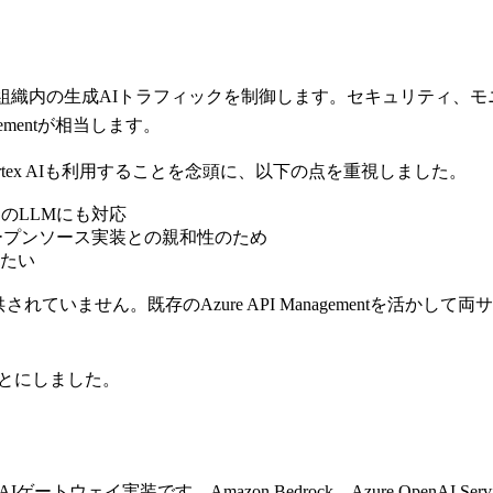
、組織内の生成AIトラフィックを制御します。セキュリティ、
ementが相当します。
e Vertex AIも利用することを念頭に、以下の点を重視しました。
の他のLLMにも対応
ープンソース実装との親和性のため
たい
換APIが提供されていません。既存のAzure API Managementを活かし
ることにしました。
トウェイ実装です。Amazon Bedrock、Azure OpenAI Ser