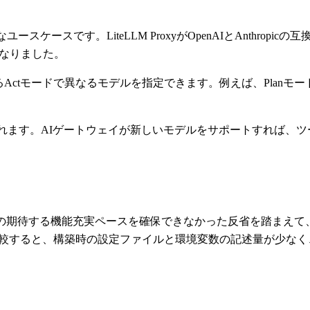
スです。LiteLLM ProxyがOpenAIとAnthropicの互
うになりました。
するActモードで異なるモデルを指定できます。例えば、Planモ
われます。AIゲートウェイが新しいモデルをサポートすれば、
員の期待する機能充実ペースを確保できなかった反省を踏まえて
補と比較すると、構築時の設定ファイルと環境変数の記述量が少