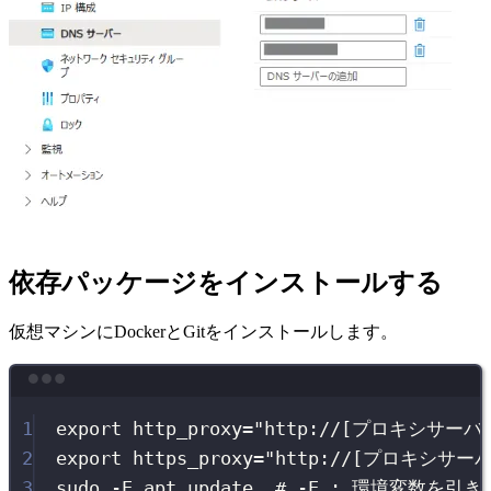
依存パッケージをインストールする
仮想マシンにDockerとGitをインストールします。
Terminal window
1
export
http_proxy
=
"
http://[プロキシサー
2
export
https_proxy
=
"
http://[プロキシサ
3
sudo
-E
apt
update
# -E : 環境変数を引