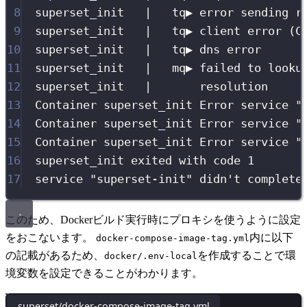
8
superset_init   |   tq▶ error sending r
9
superset_init   |   tq▶ client error (C
10
superset_init   |   tq▶ dns error
11
superset_init   |   mq▶ failed to looku
12
superset_init   |       resolution
13
Container superset_init Error service "
14
Container superset_init Error service "
15
Container superset_init Error service "
16
superset_init exited with code 1
17
service "superset-init" didn't complete
このため、Dockerビルド実行時にプロキシを使うように設定
をおこないます。
内に以下
docker-compose-image-tag.yml
の記載があるため、
を作成することで環
docker/.env-local
境変数を設定できることがわかります。
superset/docker-compose-image-tag.yml