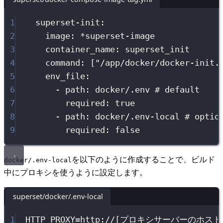
1
superset-init
:
2
image
:
*
superset-image
3
container_name
:
superset_init
4
command
:
 [
"
/app/docker/docker-init.
5
env_file
:
6
-
path
:
docker/.env
# default
7
required
:
true
8
-
path
:
docker/.env-local
# optio
9
required
:
false
を以下のように作成することで、ビルド
docker/.env-local
中にプロキシを使うように設定します。
superset/docker/.env-local
1
HTTP_PROXY
=
http://[プロキシサーバーのホスト