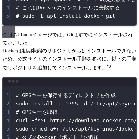
4
# これはDockerのインストールに失敗する
5
# sudo -E apt install docker git
今回のUbuntuイメージでは、Gitはすでにインストールされ
ていました。
Dockerは初期状態のリポジトリからはインストールできない
ため、公式サイトのインストール手順を参考に、以下の手順
3
でリポジトリを追加してインストールします。
Terminal window
1
# GPGキーを保存するディレクトリを作成
2
sudo
install
-m
0755
-d
/etc/apt/keyrin
3
# GPGキーを取得
4
curl
-fsSL
https://download.docker.com/
5
sudo
chmod
a+r
/etc/apt/keyrings/docker
6
# 公式のDockerリポジトリを追加