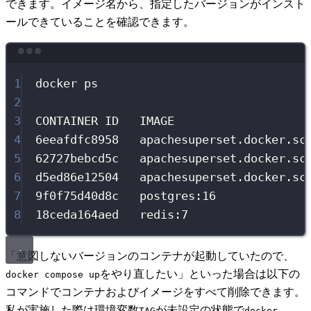
できます。イメージ名から、指定したバージョンがインスト
ールできていることを確認できます。
Terminal window
1
docker ps
2
3
CONTAINER ID   IMAGE                   
4
6eeafdfc8958   apachesuperset.docker.sc
5
62727bebcd5c   apachesuperset.docker.sc
6
d5ed86e12504   apachesuperset.docker.sc
7
9f0f75d40d8c   postgres:16             
8
18ceda164aed   redis:7                 
「意図しないバージョンのコンテナが起動していたので、
をやり直したい」といった場合は以下の
docker compose up
コマンドでコンテナおよびイメージをすべて削除できます。
私が実施した際は環境変数
が未設定の状態で
TAG
docker 