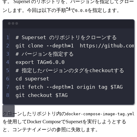
す。 Superset のリポジトリを、バージョンを指定してクロー
4
ンします。今回は以下の手順
で
を指定します。
6.0.0
Terminal window
1
# Superset のリポジトリをクローンする
2
git
clone
--depth=1
https://github.com
3
# バージョンを指定する
4
export
TAG
=
6.0.0
5
# 指定したバージョンのタグをcheckoutする
6
cd
superset
7
git
fetch
--depth=1
origin
tag
$TAG
8
git
checkout
$TAG
クローンしたリポジトリ内の
docker-compose-image-tag.yml
を使用してDocker ComposeでSupersetを実行しようとする
と、コンテナイメージの参照に失敗します。