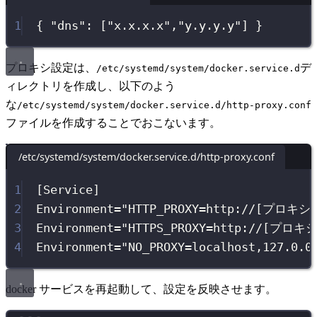
1
{ 
"
dns
"
:
 [
"
x.x.x.x
"
,
"
y.y.y.y
"
] }
プロキシ設定は、
デ
/etc/systemd/system/docker.service.d
ィレクトリを作成し、以下のよう
な
/etc/systemd/system/docker.service.d/http-proxy.conf
ファイルを作成することでおこないます。
/etc/systemd/system/docker.service.d/http-proxy.conf
1
[Service]
2
Environment=
"
HTTP_PROXY
=
http://[プロキ
3
Environment=
"
HTTPS_PROXY
=
http://[プロ
4
Environment=
"
NO_PROXY
=
localhost,127.0.0
docker サービスを再起動して、設定を反映させます。