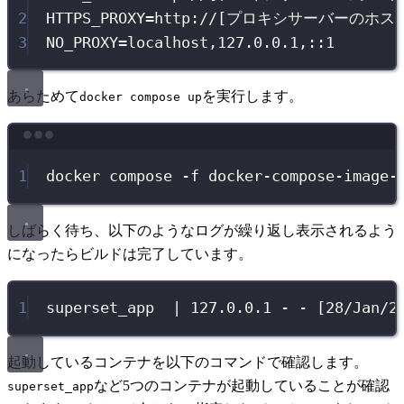
2
HTTPS_PROXY
=
http://[プロキシサーバーのホス
3
NO_PROXY
=
localhost,127.0.0.1,::1
あらためて
を実行します。
docker compose up
Terminal window
1
docker
compose
-f
docker-compose-image-
しばらく待ち、以下のようなログが繰り返し表示されるよう
になったらビルドは完了しています。
1
superset_app  | 
127
.
0
.
0
.
1
 - - [
28
/Jan/
2
起動しているコンテナを以下のコマンドで確認します。
など5つのコンテナが起動していることが確認
superset_app