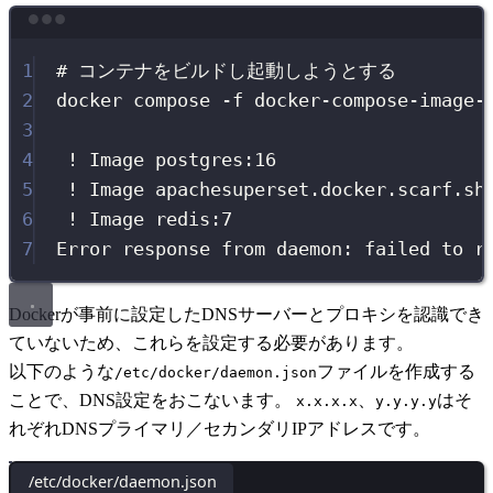
Terminal window
1
# コンテナをビルドし起動しようとする
2
docker compose -f docker-compose-image-
3
4
! Image postgres:16                   
5
! Image apachesuperset.docker.scarf.sh
6
! Image redis:7                       
7
Error response from daemon: failed to r
Dockerが事前に設定したDNSサーバーとプロキシを認識でき
ていないため、これらを設定する必要があります。
以下のような
ファイルを作成する
/etc/docker/daemon.json
ことで、DNS設定をおこないます。
、
はそ
x.x.x.x
y.y.y.y
れぞれDNSプライマリ／セカンダリIPアドレスです。
/etc/docker/daemon.json