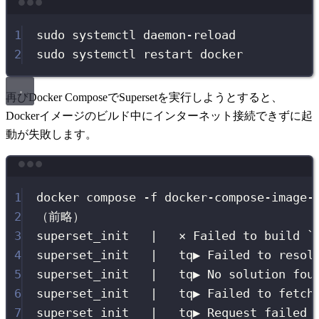
Terminal window
1
sudo
systemctl
daemon-reload
2
sudo
systemctl
restart
docker
再びDocker ComposeでSupersetを実行しようとすると、
Dockerイメージのビルド中にインターネット接続できずに起
動が失敗します。
Terminal window
1
docker compose -f docker-compose-image-
2
（前略）
3
superset_init   |   × Failed to build `
4
superset_init   |   tq▶ Failed to resol
5
superset_init   |   tq▶ No solution fou
6
superset_init   |   tq▶ Failed to fetch
7
superset_init   |   tq▶ Request failed 