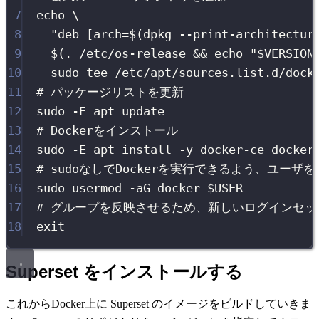
7
echo
\
8
"
deb [arch=$(
dpkg
--print-architectur
9
$(
.
 /etc/os-release && 
echo
"
$VERSION
10
sudo
tee
/etc/apt/sources.list.d/dock
11
# パッケージリストを更新
12
sudo
-E
apt
update
13
# Dockerをインストール
14
sudo
-E
apt
install
-y
docker-ce
docker
15
# sudoなしでDockerを実行できるよう、ユーザを
16
sudo
usermod
-aG
docker
$USER
17
# グループを反映させるため、新しいログインセ
18
exit
Superset をインストールする
これからDocker上に Superset のイメージをビルドしていきま