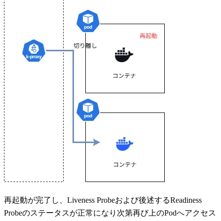
再起動が完了し、Liveness Probeおよび後述するReadiness
Probeのステータスが正常になり次第再び上のPodへアクセス