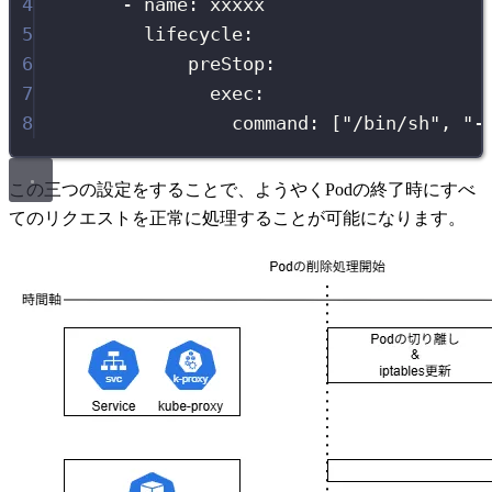
4
-
name
:
xxxxx
5
lifecycle
:
6
preStop
:
7
exec
:
8
command
:
 [
"
/bin/sh
"
, 
"
-
この三つの設定をすることで、ようやくPodの終了時にすべ
てのリクエストを正常に処理することが可能になります。