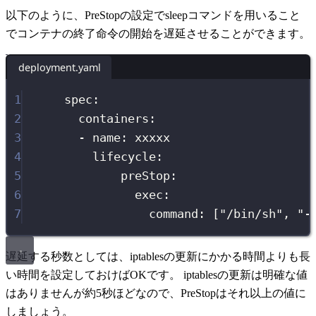
以下のように、PreStopの設定でsleepコマンドを用いること
でコンテナの終了命令の開始を遅延させることができます。
deployment.yaml
1
spec
:
2
containers
:
3
-
name
:
xxxxx
4
lifecycle
:
5
preStop
:
6
exec
:
7
command
:
 [
"
/bin/sh
"
, 
"
-
遅延する秒数としては、iptablesの更新にかかる時間よりも長
い時間を設定しておけばOKです。 iptablesの更新は明確な値
はありませんが約5秒ほどなので、PreStopはそれ以上の値に
しましょう。