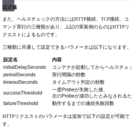
設定値
また、ヘルスチェックの方法にはHTTP接続、TCP接続、コ
マンド実行の三種類があり、上記の実装例のものはHTTPリ
クエストによるものです。
三種類に共通して設定できるパラメータは以下になります。
設定名
内容
initialDelaySeconds
コンテナが起動してからヘルスチェ
periodSeconds
実行間隔の秒数
timeoutSeconds
タイムアウト判定の秒数
一度Probeが失敗した後、
successThreshold
次のProbeが成功したとみなされ
failureThreshold
動作するまでの連続失敗回数
HTTPリクエストのパラメータは追加で以下の設定が可能で
す。