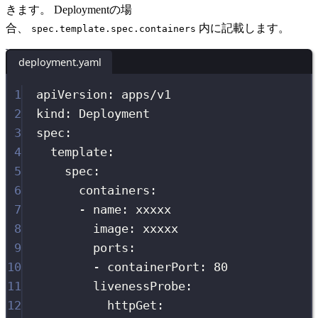
きます。 Deploymentの場
合、
内に記載します。
spec.template.spec.containers
deployment.yaml
1
apiVersion
:
apps/v1
2
kind
:
Deployment
3
spec
:
4
template
:
5
spec
:
6
containers
:
7
-
name
:
xxxxx
8
image
:
xxxxx
9
ports
:
10
-
containerPort
:
80
11
livenessProbe
:
12
httpGet
: