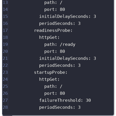
13
path
:
/
14
port
:
80
15
initialDelaySeconds
:
3
16
periodSeconds
:
3
17
readinessProbe
:
18
httpGet
:
19
path
:
/ready
20
port
:
80
21
initialDelaySeconds
:
3
22
periodSeconds
:
3
23
startupProbe
:
24
httpGet
:
25
path
:
/
26
port
:
80
27
failureThreshold
:
30
28
periodSeconds
:
3