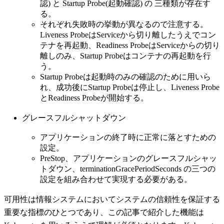
認) と Startup Probe(起動確認) の 三種類が存在す
る。
それぞれ失敗時の挙動が異なるので注意する。
Liveness ProbeはServiceから切り離したうえでコン
テナを再起動、Readiness ProbeはServiceからの切り
離しのみ、Startup Probeはコンテナの再起動を行
う。
Startup Probeは起動時のみの確認のために用いら
れ、成功後にStartup Probeは停止し、Liveness Probe
とReadiness Probeが開始する。
グレースフルシャットダウン
アプリケーションの終了時に正常に落とすための
設定。
PreStop、アプリケーションのグレースフルシャッ
トダウン、terminationGracePeriodSeconds の三つの
設定を組み合わせて実現する必要がある。
可用性は情報システムにおいてシステムの信頼性を保証する
重要な指標のひとつであり、この記事で紹介した機能は