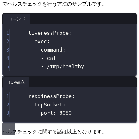
でヘルスチェックを行う方法のサンプルです。
コマンド
1
livenessProbe
:
2
exec
:
3
command
:
4
-
cat
5
-
/tmp/healthy
TCP確立
1
readinessProbe
:
2
tcpSocket
:
3
port
:
8080
ヘルスチェックに関する話は以上となります。