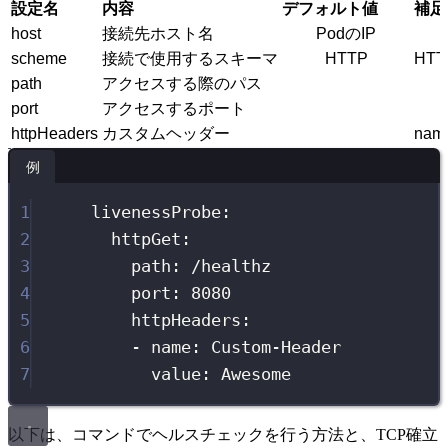
設定名
内容
デフォルト値
補足
host
接続先ホスト名
PodのIP
scheme
接続で使用するスキーマ
HTTP
HT
path
アクセスする際のパス
port
アクセスするポート
httpHeaders
カスタムヘッダー
na
例
1
livenessProbe
:
2
httpGet
:
3
path
:
/healthz
4
port
:
8080
5
httpHeaders
:
6
-
name
:
Custom-Header
7
value
:
Awesome
以下は、コマンドでヘルスチェックを行う方法と、TCP確立