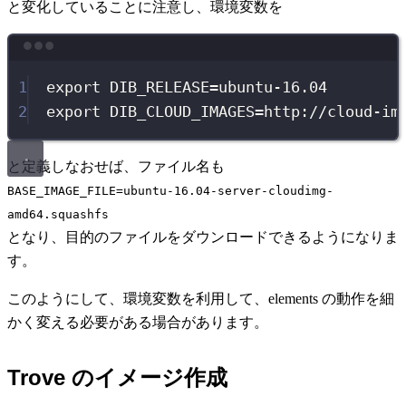
と変化していることに注意し、環境変数を
Terminal window
1
export
DIB_RELEASE
=
ubuntu-16
.
04
2
export
DIB_CLOUD_IMAGES
=
http
://
cloud-im
と定義しなおせば、ファイル名も
BASE_IMAGE_FILE=ubuntu-16.04-server-cloudimg-
amd64.squashfs
となり、目的のファイルをダウンロードできるようになりま
す。
このようにして、環境変数を利用して、elements の動作を細
かく変える必要がある場合があります。
Trove のイメージ作成