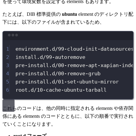
を使って環境変数を設定する elements もあります。
たとえば、DIB 標準提供の
ubuntu
element のディレクトリ配
下には、以下のファイルが含まれているため、
Terminal window
1
environment.d/99-cloud-init-datasources
2
install.d/99-autoremove
3
pre-install.d/00-remove-apt-xapian-inde
4
pre-install.d/00-remove-grub
5
pre-install.d/01-set-ubuntu-mirror
6
root.d/10-cache-ubuntu-tarball
これらのコードは、他の同時に指定される elements や依存関
係にある elements のコードとともに、以下の順番で実行され
ていくことになります。
root.d フェーズ