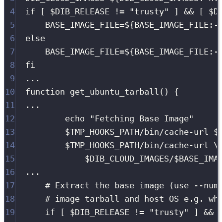
4
if
 [ 
$DIB_RELEASE
!=
"
trusty
"
 ] && [ 
$D
5
BASE_IMAGE_FILE
=
${
BASE_IMAGE_FILE
:-
6
else
7
BASE_IMAGE_FILE
=
${
BASE_IMAGE_FILE
:-
8
fi
9
...
10
function
get_ubuntu_tarball
() {
11
...
12
echo
"
Fetching Base Image
"
13
$TMP_HOOKS_PATH
/bin/cache-url
$
14
$TMP_HOOKS_PATH
/bin/cache-url
\
15
$DIB_CLOUD_IMAGES
/
$BASE_IMA
16
...
17
# Extract the base image (use --num
18
# image tarball and host OS e.g. wh
19
if
 [ 
$DIB_RELEASE
!=
"
trusty
"
 ] && 