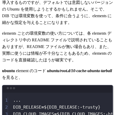
導入するものですが、デフォルトでは意図しないバージョン
の Ubuntu を使用しようとするかもしれません。そこで、
DIB では環境変数を使って、条件に合うように、elements に
細かな指定を与えることになります。
elements ごとの環境変数の使い方については、各 elements デ
ィレクトリ中の README ファイルで説明されていることも
ありますが、README ファイルが無い場合もあり、また、
実際に使うには情報が不十分なこともあるため、elements の
コードを直接確認したほうが確実です。
ubuntu
element のコード
ubuntu/root.d/10-cache-ubuntu-tarball
を見ると、
Terminal window
1
...
2
DIB_RELEASE
=
${
DIB_RELEASE
:-
trusty
}
3
DIB_CLOUD_IMAGES
=
${
DIB_CLOUD_IMAGES
:-
ht