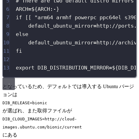
5
# There are two default distro mirrors 
6
ARCH
=
${
ARCH
:-
}
7
if
 [[ 
"
arm64 armhf powerpc ppc64el s390
8
default_ubuntu_mirror
=
http://ports.
9
else
10
default_ubuntu_mirror
=
http://archiv
11
fi
12
13
export
DIB_DISTRIBUTION_MIRROR
=
${
DIB_DI
となっているため、デフォルトでは導入する Ubuntu バージ
ョンは
DIB_RELEASE=bionic
が選ばれ、また取得ファイルが
DIB_CLOUD_IMAGES=http://cloud-
images.ubuntu.com/bionic/current
にある