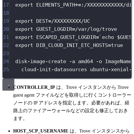
17
export
ELEMENTS_PATH
+=
:/
XXXXXXXXXXXX
/
di
18
19
export
DEST
=
/
XXXXXXXXX
/
UC
20
export
GUEST_LOGDIR
=
/
var
/
log
/
trove
21
export
ESCAPED_GUEST_LOGDIR
=
`
echo
$GUES
22
export
DIB_CLOUD_INIT_ETC_HOSTS
=
true
23
24
disk-image-create
-a
amd64
-o
ImageName
25
cloud-init-datasources
ubuntu-xenial-
CONTROLLER_IP
は、Trove インスタンスから Trove
guest agent ファイルなどを取得しに行くコントローラー
ノードの IP アドレスを指定します。必要があれば、経
路上のファイアーウォールなどの設定も修正しておき
ます。
HOST_SCP_USERNAME
は、Trove インスタンスから