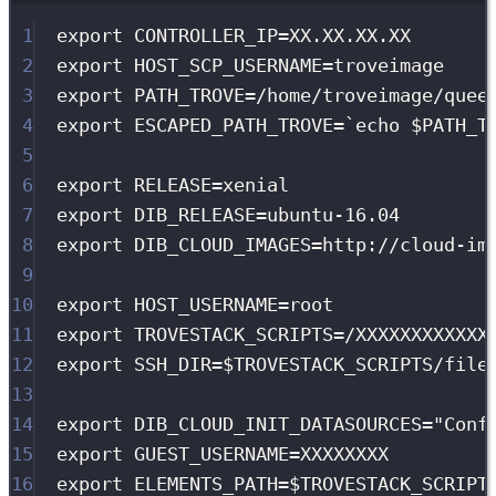
1
export
CONTROLLER_IP
=
XX
.
XX
.
XX
.
XX
2
export
HOST_SCP_USERNAME
=
troveimage
3
export
PATH_TROVE
=
/
home
/
troveimage
/
quee
4
export
ESCAPED_PATH_TROVE
=
`
echo
$PATH_T
5
6
export
RELEASE
=
xenial
7
export
DIB_RELEASE
=
ubuntu-16
.
04
8
export
DIB_CLOUD_IMAGES
=
http
://
cloud-im
9
10
export
HOST_USERNAME
=
root
11
export
TROVESTACK_SCRIPTS
=
/
XXXXXXXXXXXX
12
export
SSH_DIR
=
$TROVESTACK_SCRIPTS
/
file
13
14
export
DIB_CLOUD_INIT_DATASOURCES
=
"
Conf
15
export
GUEST_USERNAME
=
XXXXXXXX
16
export
ELEMENTS_PATH
=
$TROVESTACK_SCRIPT