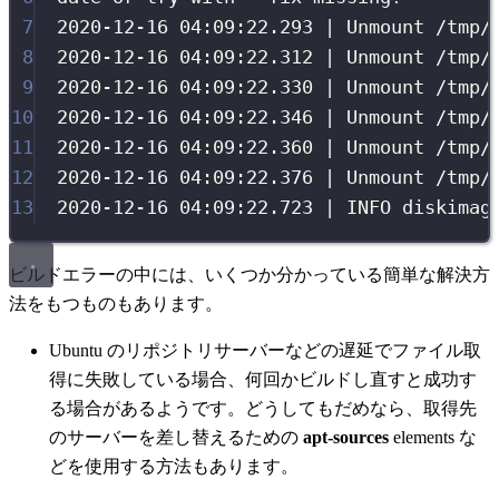
7
2020-12-16
04:09:22.293
|
Unmount
/tmp/
8
2020-12-16
04:09:22.312
|
Unmount
/tmp/
9
2020-12-16
04:09:22.330
|
Unmount
/tmp/
10
2020-12-16
04:09:22.346
|
Unmount
/tmp/
11
2020-12-16
04:09:22.360
|
Unmount
/tmp/
12
2020-12-16
04:09:22.376
|
Unmount
/tmp/
13
2020-12-16
04:09:22.723
|
INFO
diskimag
ビルドエラーの中には、いくつか分かっている簡単な解決方
法をもつものもあります。
Ubuntu のリポジトリサーバーなどの遅延でファイル取
得に失敗している場合、何回かビルドし直すと成功す
る場合があるようです。どうしてもだめなら、取得先
のサーバーを差し替えるための
apt-sources
elements な
どを使用する方法もあります。