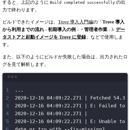
すると、上記のように
の出
Build completed successfully
力で終わります。
ビルドできたイメージは、
Trove 導入入門編
の「
Trove 導入
から利用までの流れ
-
初期導入の例
-
・管理者作業
- 3.
デー
タストアと起動イメージを Trove に登録
」などで使用しま
す。
また、以下のようにビルドが失敗した場合は、出力されたロ
グを見て解析します。
Terminal window
1
...
2
2020-12-16
04:09:22.271
|
Fetched
54.3
3
2020-12-16
04:09:22.271
|
E:
Failed
to
4
2020-12-16
04:09:22.271
|
5
2020-12-16
04:09:22.271
|
E:
Unable
to
6
date
or
try
with
--fix-missing
?