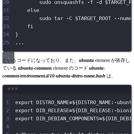
20
sudo
unsquashfs
-f
-d
$TARGET_R
21
else
22
sudo
tar
-C
$TARGET_ROOT
--nume
23
fi
24
}
25
...
というコードになっており、また、
ubuntu
element が依存し
ている
ubuntu-common
element のコード
ubuntu-
common/environment.d/10-ubuntu-distro-name.bash
は、
Terminal window
1
export
DISTRO_NAME
=
${
DISTRO_NAME
:-
ubunt
2
export
DIB_RELEASE
=
${
DIB_RELEASE
:-
bioni
3
export
DIB_DEBIAN_COMPONENTS
=
${
DIB_DEBI
4