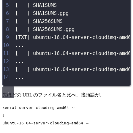
5
[   ] SHA1SUMS                         
6
[   ] SHA1SUMS.gpg                     
7
[   ] SHA256SUMS                       
8
[   ] SHA256SUMS.gpg                   
9
[TXT] ubuntu-16.04-server-cloudimg-amd6
10
...
11
[   ] ubuntu-16.04-server-cloudimg-amd6
12
...
13
[   ] ubuntu-16.04-server-cloudimg-amd6
14
...
先ほどの URL のファイル名と比べ、接頭語が、
xenial-server-cloudimg-amd64 ～
↓
ubuntu-16.04-server-cloudimg-amd64 ～