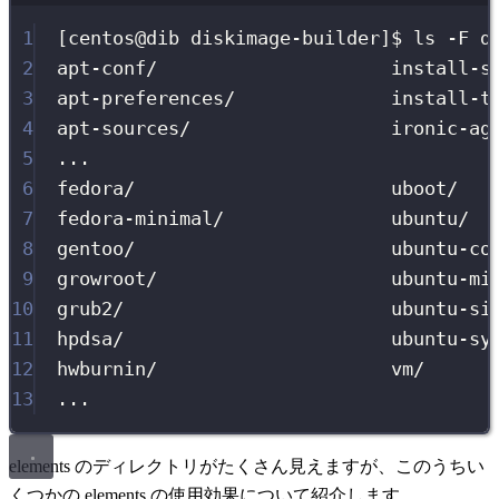
1
[centos@dib diskimage-builder]$ ls -F d
2
apt-conf/
install-s
3
apt-preferences/
install-t
4
apt-sources/
ironic-ag
5
...
6
fedora/
uboot/
7
fedora-minimal/
ubuntu/
8
gentoo/
ubuntu-co
9
growroot/
ubuntu-mi
10
grub2/
ubuntu-si
11
hpdsa/
ubuntu-sy
12
hwburnin/
vm/
13
...
elements のディレクトリがたくさん見えますが、このうちい
くつかの elements の使用効果について紹介します。