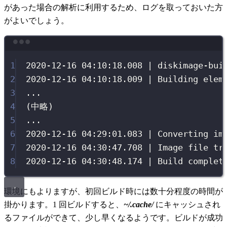
があった場合の解析に利用するため、ログを取っておいた方
がよいでしょう。
Terminal window
1
2020-12-16
04:10:18.008
|
diskimage-bui
2
2020-12-16
04:10:18.009
|
Building
elem
3
...
4
(
中略
)
5
...
6
2020-12-16
04:29:01.083
|
Converting
im
7
2020-12-16
04:30:47.708
|
Image
file
tr
8
2020-12-16
04:30:48.174
|
Build
complet
環境にもよりますが、初回ビルド時には数十分程度の時間が
掛かります。1 回ビルドすると、
~/.cache/
にキャッシュされ
るファイルができて、少し早くなるようです。ビルドが成功