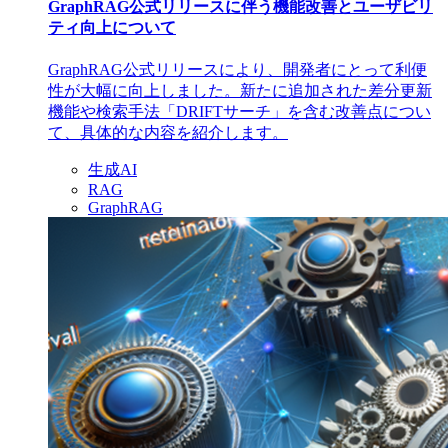
GraphRAG公式リリースに伴う機能改善とユーザビリ
ティ向上について
GraphRAG公式リリースにより、開発者にとって利便
性が大幅に向上しました。新たに追加された差分更新
機能や検索手法「DRIFTサーチ」を含む改善点につい
て、具体的な内容を紹介します。
生成AI
RAG
GraphRAG