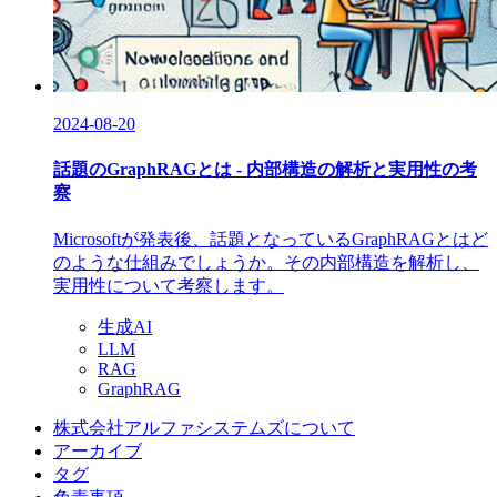
2024-08-20
話題のGraphRAGとは - 内部構造の解析と実用性の考
察
Microsoftが発表後、話題となっているGraphRAGとはど
のような仕組みでしょうか。その内部構造を解析し、
実用性について考察します。
生成AI
LLM
RAG
GraphRAG
株式会社アルファシステムズについて
アーカイブ
タグ