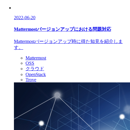
2022-06-20
Mattermostバージョンアップにおける問題対応
Mattermostバージョンアップ時に得た知見を紹介しま
す。
Mattermost
OSS
クラウド
OpenStack
Trove