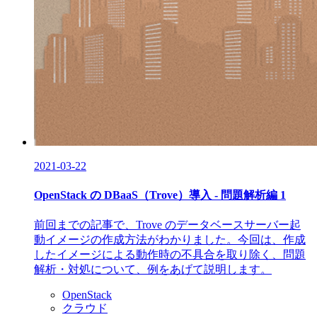
2021-03-22
OpenStack の DBaaS（Trove）導入 - 問題解析編 1
前回までの記事で、Trove のデータベースサーバー起
動イメージの作成方法がわかりました。今回は、作成
したイメージによる動作時の不具合を取り除く、問題
解析・対処について、例をあげて説明します。
OpenStack
クラウド