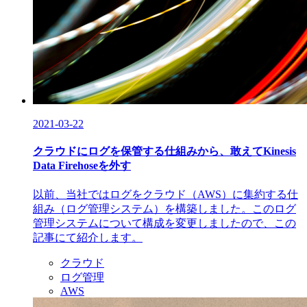
2021-03-22
クラウドにログを保管する仕組みから、敢えてKinesis
Data Firehoseを外す
以前、当社ではログをクラウド（AWS）に集約する仕
組み（ログ管理システム）を構築しました。このログ
管理システムについて構成を変更しましたので、この
記事にて紹介します。
クラウド
ログ管理
AWS