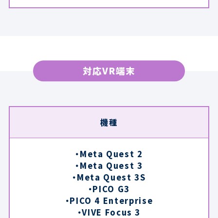
対応VR端末
機種
・Meta Quest 2
・Meta Quest 3
・Meta Quest 3S
・PICO G3
・PICO 4 Enterprise
・VIVE Focus 3