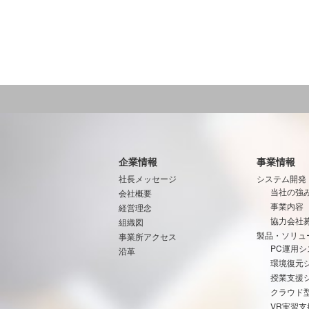
企業情報
事業情報
社長メッセージ
システム開発
当社の強
会社概要
事業内容
経営理念
協力会社
組織図
製品・ソリュ
事業所アクセス
PC運用シ
沿革
環境復元
授業支援
クラウド
VR実習