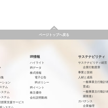
ページトップへ戻る
IR情報
サステナビリティ
ハイライト
サステナビリティ経営
み
企業行動憲章
IRデータ
事業と技術
株式情報
募集
電子公告
人材と成長
一般事業主行動計
ーション
IRポリシー
育成）
ステム
IRイベント
一般事業主行動計
システム
株主優待
躍推進）
システム
会社説明動画
ガバナンス
型授業支援サービス
企業倫理
支援システム