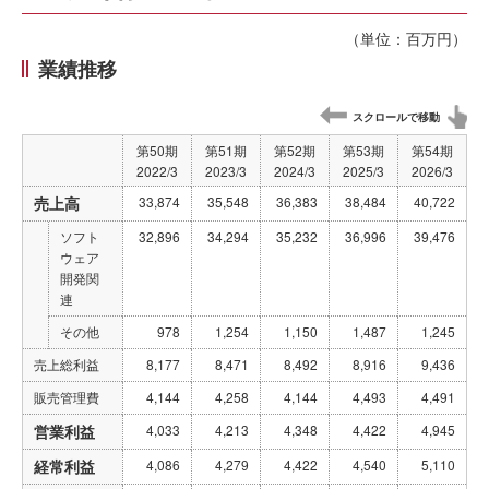
（単位：百万円）
業績推移
スクロールで移動
第50期
第51期
第52期
第53期
第54期
2022/3
2023/3
2024/3
2025/3
2026/3
売上高
33,874
35,548
36,383
38,484
40,722
ソフト
32,896
34,294
35,232
36,996
39,476
ウェア
開発関
連
その他
978
1,254
1,150
1,487
1,245
売上総利益
8,177
8,471
8,492
8,916
9,436
販売管理費
4,144
4,258
4,144
4,493
4,491
営業利益
4,033
4,213
4,348
4,422
4,945
経常利益
4,086
4,279
4,422
4,540
5,110