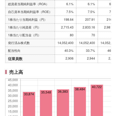
総資産当期純利益率（ROA）
6.1%
6.1%
6.2
自己資本当期純利益率（ROE）
7.5%
7.5%
7.5
1株当たり当期純利益（円）
198.64
207.91
216.9
1株当たり純資産（円）
2,715.43
2,833.16
2,981.8
1株当たり配当金（円）
80
70
10
発行済み株式数
14,052,400
14,052,400
14,052,40
配当性向
40.3%
33.7%
46.1
従業員数
2,906
2,944
2,89
売上高