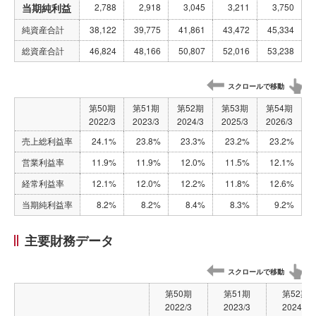
当期純利益
2,788
2,918
3,045
3,211
3,750
純資産合計
38,122
39,775
41,861
43,472
45,334
総資産合計
46,824
48,166
50,807
52,016
53,238
スクロールで移動
第50期
第51期
第52期
第53期
第54期
2022/3
2023/3
2024/3
2025/3
2026/3
売上総利益率
24.1%
23.8%
23.3%
23.2%
23.2%
営業利益率
11.9%
11.9%
12.0%
11.5%
12.1%
経常利益率
12.1%
12.0%
12.2%
11.8%
12.6%
当期純利益率
8.2%
8.2%
8.4%
8.3%
9.2%
主要財務データ
スクロールで移動
第50期
第51期
第52期
2022/3
2023/3
2024/3