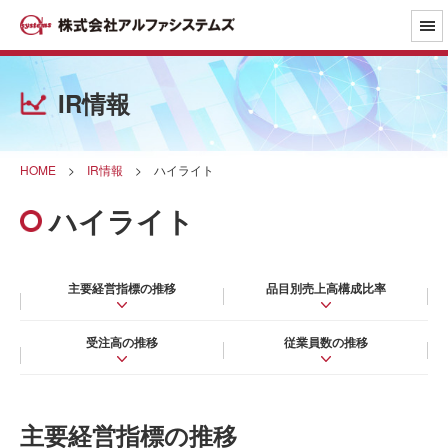
IR情報
HOME
>
IR情報
>
ハイライト
ハイライト
主要経営指標の推移
品目別売上高構成比率
受注高の推移
従業員数の推移
主要経営指標の推移