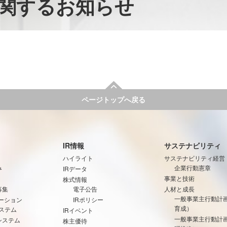
関するお知らせ
ページトップへ戻る
IR情報
サステナビリティ
ハイライト
サステナビリティ経営
み
企業行動憲章
IRデータ
事業と技術
株式情報
募集
電子公告
人材と成長
一般事業主行動計
ーション
IRポリシー
育成）
ステム
IRイベント
一般事業主行動計
システム
株主優待