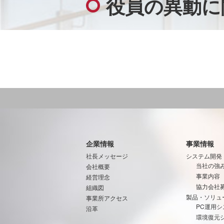
役員の異動に
企業情報
事業情報
社長メッセージ
システム開発
当社の強
会社概要
事業内容
経営理念
協力会社
組織図
製品・ソリュ
事業所アクセス
PC運用シ
沿革
環境復元