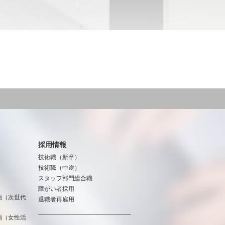
採用情報
技術職（新卒）
技術職（中途）
スタッフ部門総合職
障がい者採用
画（次世代
退職者再雇用
画（女性活