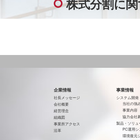
株式分割に関
企業情報
事業情報
社長メッセージ
システム開発
当社の強
会社概要
事業内容
経営理念
協力会社
組織図
製品・ソリュ
事業所アクセス
PC運用シ
沿革
環境復元