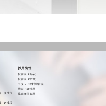
採用情報
技術職（新卒）
技術職（中途）
スタッフ部門総合職
障がい者採用
画（次世代
退職者再雇用
画（女性活