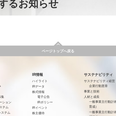
するお知らせ
ページトップへ戻る
IR情報
サステナビリティ
ハイライト
サステナビリティ経営
み
企業行動憲章
IRデータ
事業と技術
株式情報
募集
電子公告
人材と成長
一般事業主行動計
ーション
IRポリシー
育成）
ステム
IRイベント
一般事業主行動計
システム
株主優待