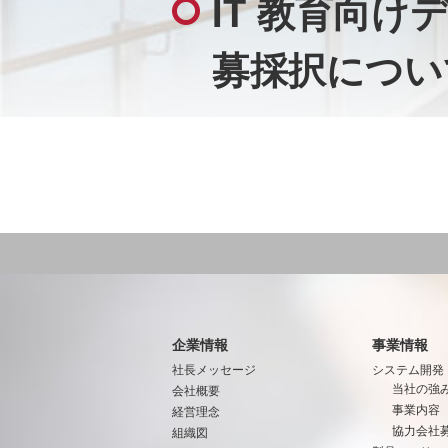
IT 教育向け
募採択につい
企業情報
事業情報
社長メッセージ
システム開発
当社の強
会社概要
事業内容
経営理念
協力会社
組織図