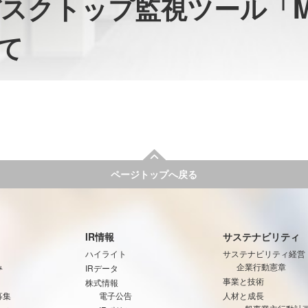
デスクトップ監視ツール「Mu
て
ページトップへ戻る
IR情報
サステナビリティ
ハイライト
サステナビリティ経営
み
企業行動憲章
IRデータ
事業と技術
株式情報
募集
電子公告
人材と成長