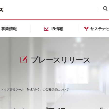
検索
事業情報
IR情報
サステナ
プレースリリース
クトップ監視ツール「MultiVNC」の公募採択について