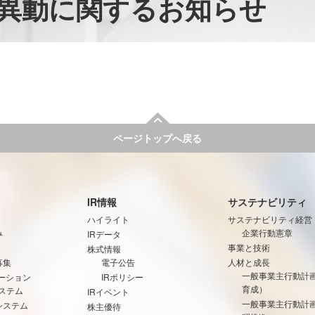
異動に関するお知らせ
ページトップへ戻る
IR情報
サステナビリティ
ハイライト
サステナビリティ経営
み
企業行動憲章
IRデータ
事業と技術
株式情報
募集
電子公告
人材と成長
一般事業主行動計
ーション
IRポリシー
育成）
ステム
IRイベント
一般事業主行動計
システム
株主優待