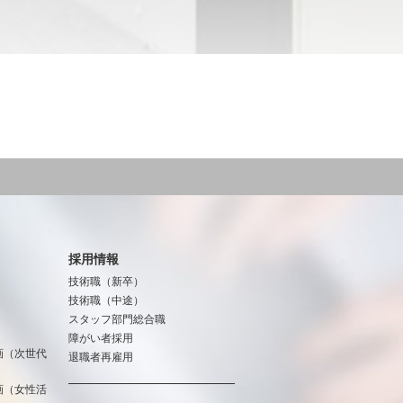
採用情報
技術職（新卒）
技術職（中途）
スタッフ部門総合職
障がい者採用
画（次世代
退職者再雇用
画（女性活