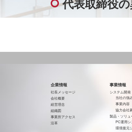
代表取締役の
企業情報
事業情報
社長メッセージ
システム開発
当社の強
会社概要
事業内容
経営理念
協力会社
組織図
製品・ソリュ
事業所アクセス
PC運用シ
沿革
環境復元