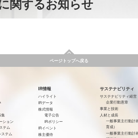
に関するお知らせ
ページトップへ戻る
IR情報
サステナビリティ
ハイライト
サステナビリティ経営
み
企業行動憲章
IRデータ
事業と技術
株式情報
募集
電子公告
人材と成長
一般事業主行動計
ーション
IRポリシー
育成）
ステム
IRイベント
一般事業主行動計
システム
株主優待