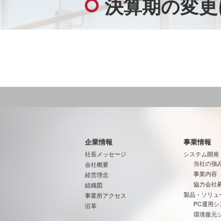
決算期の変更
企業情報
事業情報
社長メッセージ
システム開発
当社の強
会社概要
事業内容
経営理念
協力会社
組織図
製品・ソリュ
事業所アクセス
PC運用シ
沿革
環境復元