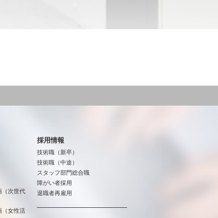
採用情報
技術職（新卒）
技術職（中途）
スタッフ部門総合職
障がい者採用
画（次世代
退職者再雇用
画（女性活