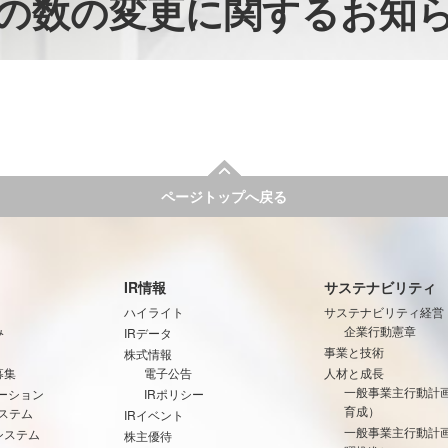
の数の変更に関するお知
ページトップへ戻る
IR情報
サステナビリティ
ハイライト
サステナビリティ経営
み
企業行動憲章
IRデータ
事業と技術
株式情報
募集
電子公告
人材と成長
一般事業主行動計
ーション
IRポリシー
育成）
ステム
IRイベント
一般事業主行動計
システム
株主優待