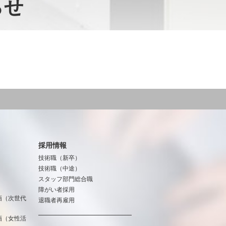
らせ
採用情報
技術職（新卒）
技術職（中途）
スタッフ部門総合職
障がい者採用
画（次世代
退職者再雇用
画（女性活