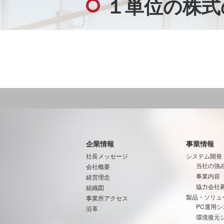
１単位の株式
企業情報
事業情報
社長メッセージ
システム開発
当社の強
会社概要
事業内容
経営理念
協力会社
組織図
製品・ソリュ
事業所アクセス
PC運用シ
沿革
環境復元