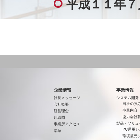
平成１１年７
企業情報
事業情報
社長メッセージ
システム開発
当社の強
会社概要
事業内容
経営理念
協力会社
組織図
製品・ソリュ
事業所アクセス
PC運用シ
沿革
環境復元