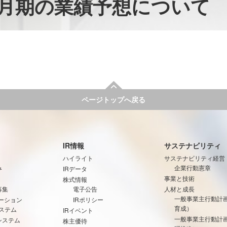
月期の業績予想について
ページトップへ戻る
IR情報
サステナビリティ
ハイライト
サステナビリティ経営
み
企業行動憲章
IRデータ
事業と技術
株式情報
募集
電子公告
人材と成長
一般事業主行動計
ーション
IRポリシー
育成）
ステム
IRイベント
一般事業主行動計
システム
株主優待