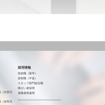
採用情報
技術職（新卒）
技術職（中途）
スタッフ部門総合職
障がい者採用
画（次世代
退職者再雇用
画（女性活