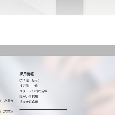
採用情報
技術職（新卒）
技術職（中途）
スタッフ部門総合職
障がい者採用
画（次世代
退職者再雇用
画（女性活