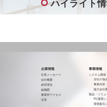
ハイライト情
企業情報
事業情報
社長メッセージ
システム開発
当社の強
会社概要
事業内容
経営理念
協力会社
組織図
製品・ソリュ
事業所アクセス
PC運用シ
沿革
環境復元