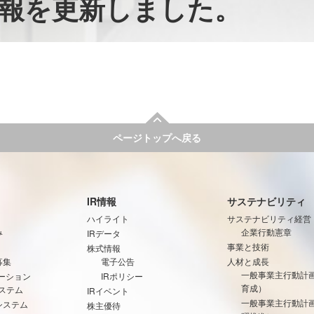
報を更新しました。
ページトップへ戻る
IR情報
サステナビリティ
ハイライト
サステナビリティ経営
み
企業行動憲章
IRデータ
事業と技術
株式情報
募集
電子公告
人材と成長
一般事業主行動計
ーション
IRポリシー
育成）
ステム
IRイベント
一般事業主行動計
システム
株主優待