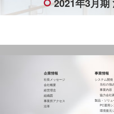
2021年3月
企業情報
事業情報
社長メッセージ
システム開発
当社の強
会社概要
事業内容
経営理念
協力会社
組織図
製品・ソリュ
事業所アクセス
PC運用シ
沿革
環境復元