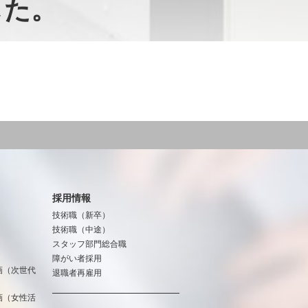
した。
採用情報
技術職（新卒）
技術職（中途）
スタッフ部門総合職
障がい者採用
画（次世代
退職者再雇用
画（女性活