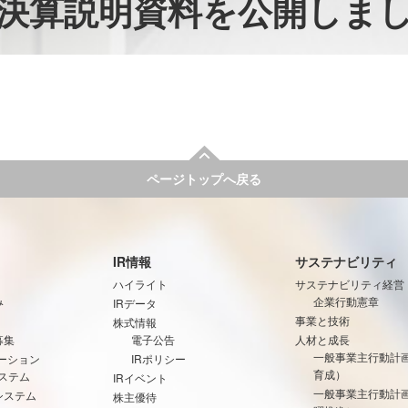
期 決算説明資料を公開しま
ページトップへ戻る
IR情報
サステナビリティ
ハイライト
サステナビリティ経営
み
企業行動憲章
IRデータ
事業と技術
株式情報
募集
電子公告
人材と成長
一般事業主行動計
ーション
IRポリシー
育成）
ステム
IRイベント
一般事業主行動計
システム
株主優待