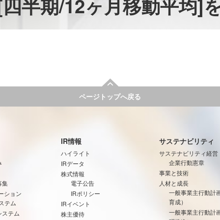
[四半期/12ヶ月移動平均
ページトップへ戻る
IR情報
サステナビリティ
ハイライト
サステナビリティ経営
み
企業行動憲章
IRデータ
事業と技術
株式情報
募集
電子公告
人材と成長
一般事業主行動計
ーション
IRポリシー
育成）
ステム
IRイベント
一般事業主行動計
システム
株主優待