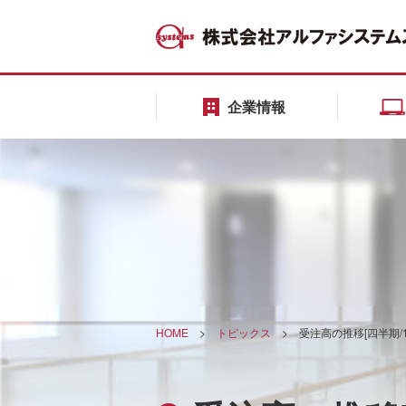
企業情報
HOME
>
トピックス
>
受注高の推移[四半期/