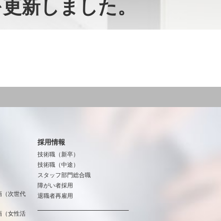
]を更新しました。
採用情報
技術職（新卒）
技術職（中途）
スタッフ部門総合職
障がい者採用
画（次世代
退職者再雇用
画（女性活