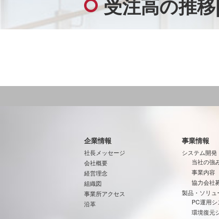
受注高の推移
企業情報
事業情報
社長メッセージ
システム開発
当社の強
会社概要
事業内容
経営理念
協力会社
組織図
製品・ソリュ
事業所アクセス
PC運用シ
沿革
環境復元