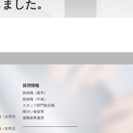
しました。
採用情報
技術職（新卒）
技術職（中途）
スタッフ部門総合職
障がい者採用
画（次世代
退職者再雇用
画（女性活