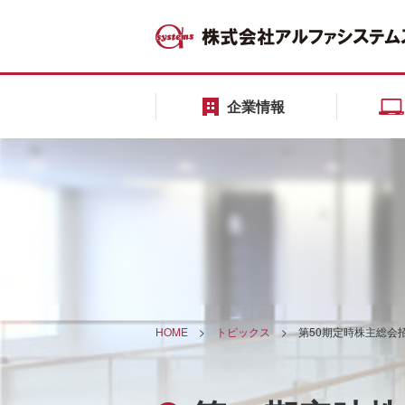
企業情報
HOME
>
トピックス
>
第50期定時株主総会