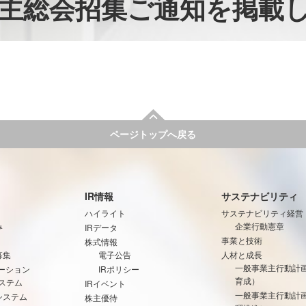
株主総会招集ご通知を掲載
ページトップへ戻る
IR情報
サステナビリティ
ハイライト
サステナビリティ経営
み
企業行動憲章
IRデータ
事業と技術
株式情報
募集
電子公告
人材と成長
一般事業主行動計
ーション
IRポリシー
育成）
ステム
IRイベント
一般事業主行動計
システム
株主優待