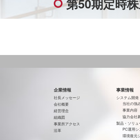
第50期定時
企業情報
事業情報
社長メッセージ
システム開発
当社の強
会社概要
事業内容
経営理念
協力会社
組織図
製品・ソリュ
事業所アクセス
PC運用シ
沿革
環境復元