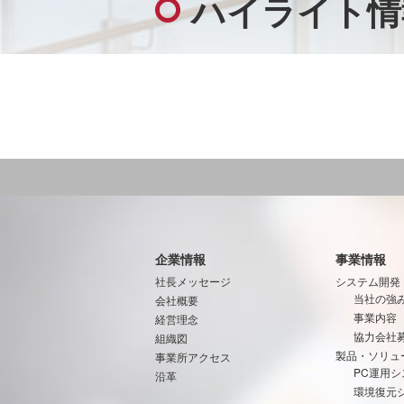
ハイライト情
企業情報
事業情報
社長メッセージ
システム開発
当社の強
会社概要
事業内容
経営理念
協力会社
組織図
製品・ソリュ
事業所アクセス
PC運用シ
沿革
環境復元