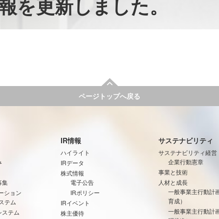
報を更新しました。
ページトップへ戻る
IR情報
サステナビリティ
ハイライト
サステナビリティ経営
み
企業行動憲章
IRデータ
事業と技術
株式情報
募集
電子公告
人材と成長
一般事業主行動計
ーション
IRポリシー
育成）
ステム
IRイベント
一般事業主行動計
システム
株主優待