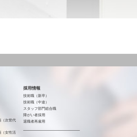
採用情報
技術職（新卒）
技術職（中途）
スタッフ部門総合職
障がい者採用
画（次世代
退職者再雇用
画（女性活