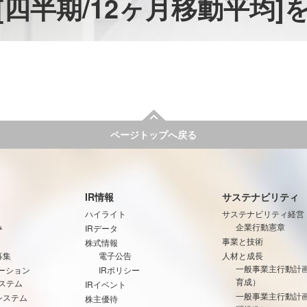
[四半期/12ヶ月移動平均
ページトップへ戻る
IR情報
サステナビリティ
ハイライト
サステナビリティ経営
み
企業行動憲章
IRデータ
事業と技術
株式情報
募集
電子公告
人材と成長
一般事業主行動計
ーション
IRポリシー
育成）
ステム
IRイベント
一般事業主行動計
システム
株主優待