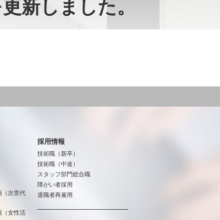
]を更新しました。
採用情報
技術職（新卒）
技術職（中途）
スタッフ部門総合職
障がい者採用
画（次世代
退職者再雇用
画（女性活