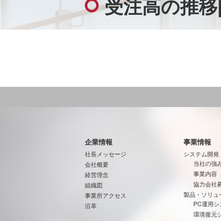
受注高の推移
企業情報
事業情報
社長メッセージ
システム開発
当社の強
会社概要
事業内容
経営理念
協力会社
組織図
製品・ソリュ
事業所アクセス
PC運用シ
沿革
環境復元