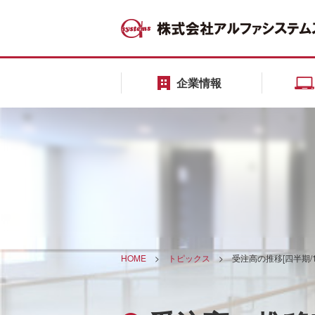
企業情報
HOME
>
トピックス
>
受注高の推移[四半期/