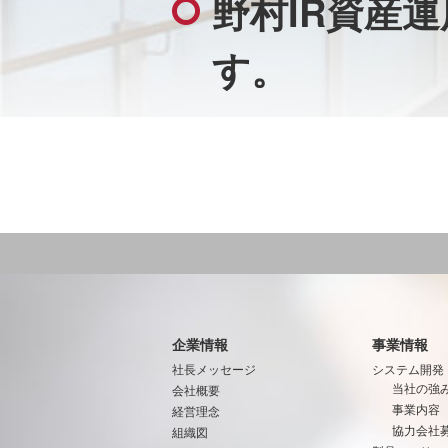
野村IR資産
す。
企業情報
事業情報
社長メッセージ
システム開発
当社の強
会社概要
事業内容
経営理念
協力会社
組織図