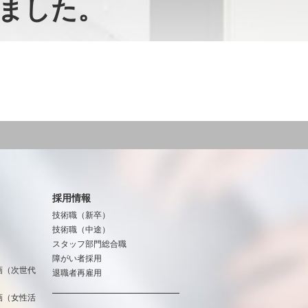
しました。
採用情報
技術職（新卒）
技術職（中途）
スタッフ部門総合職
障がい者採用
画（次世代
退職者再雇用
画（女性活