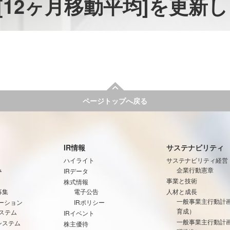
[12ヶ月移動平均]を更新
ページトップへ戻る
IR情報
サステナビリティ
ハイライト
サステナビリティ経営
み
企業行動憲章
IRデータ
事業と技術
株式情報
募集
電子公告
人材と成長
一般事業主行動計
ーション
IRポリシー
育成）
ステム
IRイベント
一般事業主行動計
システム
株主優待