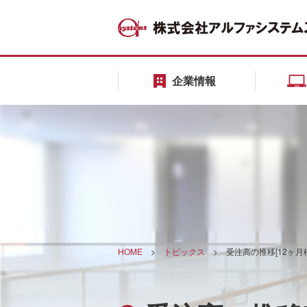
企業情報
HOME
>
トピックス
>
受注高の推移[12ヶ