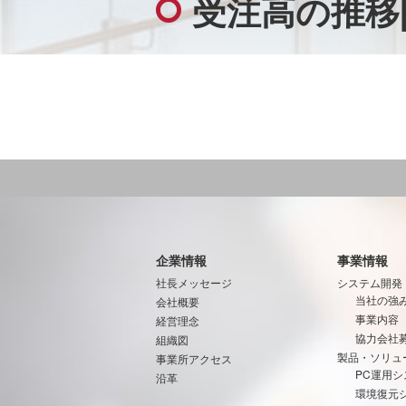
受注高の推移
企業情報
事業情報
社長メッセージ
システム開発
当社の強
会社概要
事業内容
経営理念
協力会社
組織図
製品・ソリュ
事業所アクセス
PC運用シ
沿革
環境復元