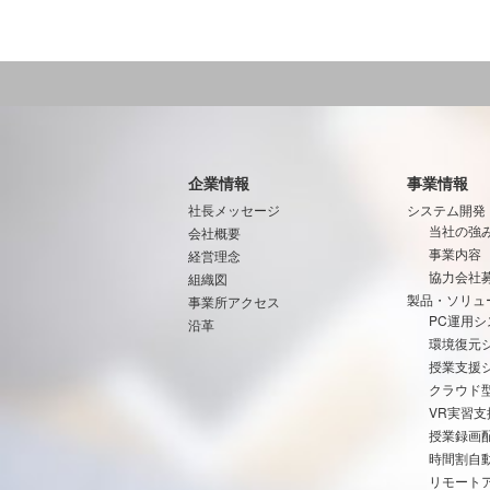
企業情報
事業情報
社長メッセージ
システム開発
当社の強
会社概要
事業内容
経営理念
協力会社
組織図
製品・ソリュ
事業所アクセス
PC運用シ
沿革
環境復元
授業支援
クラウド
VR実習
授業録画
時間割自
リモート