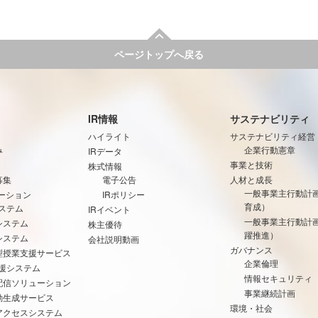
ページトップへ戻る
IR情報
サステナビリティ
ハイライト
サステナビリティ経営
み
企業行動憲章
IRデータ
事業と技術
株式情報
募集
電子公告
人材と成長
一般事業主行動計
ーション
IRポリシー
育成）
ステム
IRイベント
一般事業主行動計
システム
株主優待
躍推進）
システム
会社説明動画
ガバナンス
型授業支援サービス
企業倫理
支援システム
情報セキュリティ
配信ソリューション
事業継続計画
動生成サービス
環境・社会
アクセスシステム