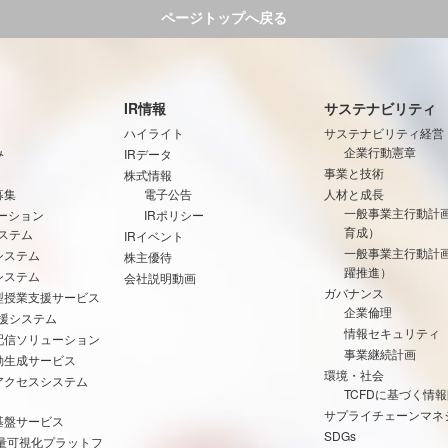
ページトップへ戻る
IR情報
サステナビリティ
ハイライト
サステナビリティ経営
み
企業行動憲章
IRデータ
事業と技術
株式情報
募集
電子公告
人材と成長
一般事業主行動計
ーション
IRポリシー
育成）
ステム
IRイベント
一般事業主行動計
システム
株主優待
躍推進）
システム
会社説明動画
ガバナンス
型授業支援サービス
企業倫理
支援システム
情報セキュリティ
配信ソリューション
事業継続計画
動生成サービス
環境・社会
アクセスシステム
TCFDに基づく情
サプライチェーンマネ
基盤サービス
SDGs
出量可視化プラットフ