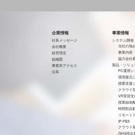
企業情報
事業情報
社長メッセージ
システム開発
当社の強
会社概要
事業内容
経営理念
協力会社
組織図
製品・ソリュ
事業所アクセス
PC運用シ
沿革
環境復元
授業支援
クラウド
VR実習
授業録画
時間割自
リモート
IP-PBX
クラウド
GHG排