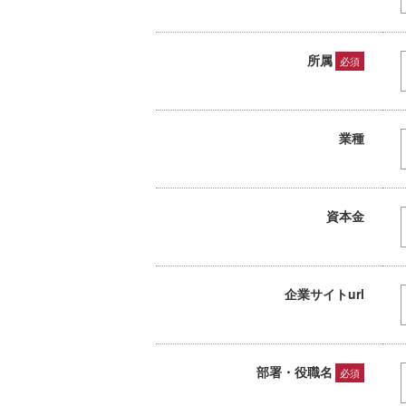
所属
必須
業種
資本金
企業サイトurl
部署・役職名
必須