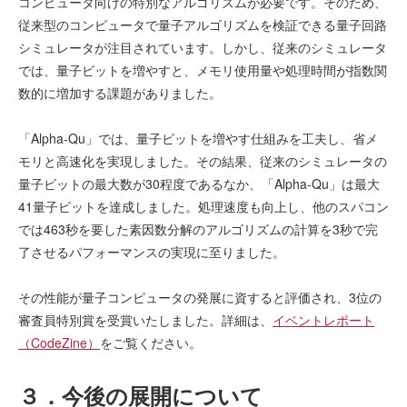
コンピュータ向けの特別なアルゴリズムが必要です。そのため、
従来型のコンピュータで量子アルゴリズムを検証できる量子回路
シミュレータが注目されています。しかし、従来のシミュレータ
では、量子ビットを増やすと、メモリ使用量や処理時間が指数関
数的に増加する課題がありました。
「Alpha-Qu」では、量子ビットを増やす仕組みを工夫し、省メ
モリと高速化を実現しました。その結果、従来のシミュレータの
量子ビットの最大数が30程度であるなか、「Alpha-Qu」は最大
41量子ビットを達成しました。処理速度も向上し、他のスパコン
では463秒を要した素因数分解のアルゴリズムの計算を3秒で完
了させるパフォーマンスの実現に至りました。
その性能が量子コンピュータの発展に資すると評価され、3位の
審査員特別賞を受賞いたしました。詳細は、
イベントレポート
（CodeZine）
をご覧ください。
３．今後の展開について