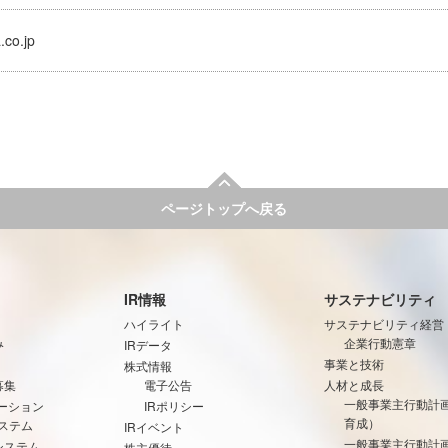
.co.jp
ページトップへ戻る
IR情報
サステナビリティ
ハイライト
サステナビリティ経営
み
企業行動憲章
IRデータ
事業と技術
株式情報
募集
電子公告
人材と成長
一般事業主行動計
ーション
IRポリシー
育成）
ステム
IRイベント
一般事業主行動計
システム
株主優待