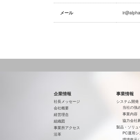
メール
ir@alpha
企業情報
事業情報
社長メッセージ
システム開発
当社の強
会社概要
事業内容
経営理念
協力会社
組織図
製品・ソリュ
事業所アクセス
PC運用シ
沿革
環境復元