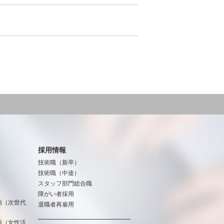
採用情報
技術職（新卒）
技術職（中途）
スタッフ部門総合職
障がい者採用
画（次世代
退職者再雇用
画（女性活