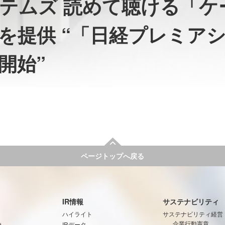
テムズ 読めて聴ける「ケ
を提供 “「日経プレミア
開始”
ページトップへ戻る
IR情報
サステナビリティ
ハイライト
サステナビリティ経営
み
企業行動憲章
IRデータ