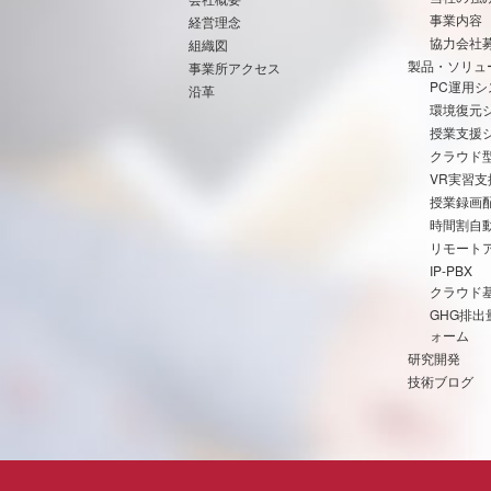
事業内容
経営理念
協力会社
組織図
製品・ソリュ
事業所アクセス
PC運用シ
沿革
環境復元
授業支援
クラウド
VR実習
授業録画
時間割自
リモート
IP-PBX
クラウド
GHG排
ォーム
研究開発
技術ブログ