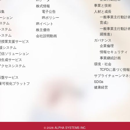
事業と技術
株式情報
募集
電子公告
人材と成長
一般事業主行動計
ーション
IRポリシー
育成）
ステム
IRイベント
一般事業主行動計
システム
株主優待
躍推進）
システム
会社説明動画
ガバナンス
型授業支援サービス
企業倫理
支援システム
情報セキュリティ
配信ソリューション
事業継続計画
動生成サービス
環境・社会
アクセスシステム
TCFDに基づく情
サプライチェーンマネ
基盤サービス
SDGs
出量可視化プラットフ
健康経営
© 2026 ALPHA SYSTEMS INC.