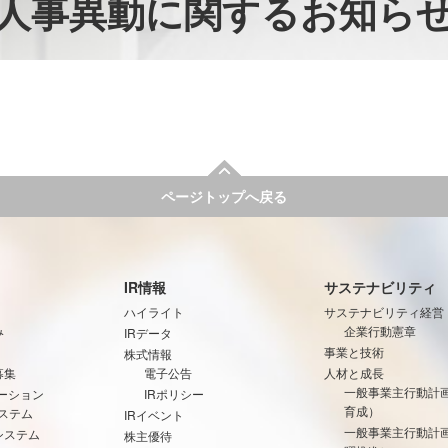
人事異動に関するお知ら
ページトップへ戻る
IR情報
サステナビリティ
ハイライト
サステナビリティ経営
み
企業行動憲章
IRデータ
事業と技術
株式情報
募集
電子公告
人材と成長
一般事業主行動計
ーション
IRポリシー
育成）
ステム
IRイベント
一般事業主行動計
システム
株主優待