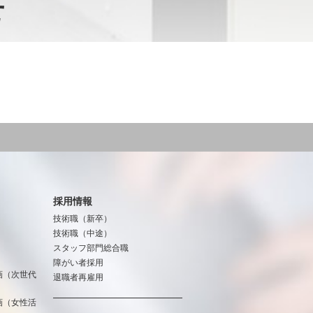
せ
採用情報
技術職（新卒）
技術職（中途）
スタッフ部門総合職
障がい者採用
画（次世代
退職者再雇用
画（女性活