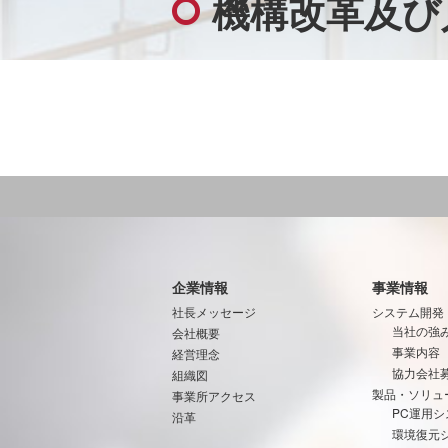
機構改革及び
企業情報
事業情報
社長メッセージ
システム開発
当社の強
会社概要
事業内容
経営理念
協力会社
組織図
製品・ソリュ
事業所アクセス
PC運用シ
沿革
環境復元