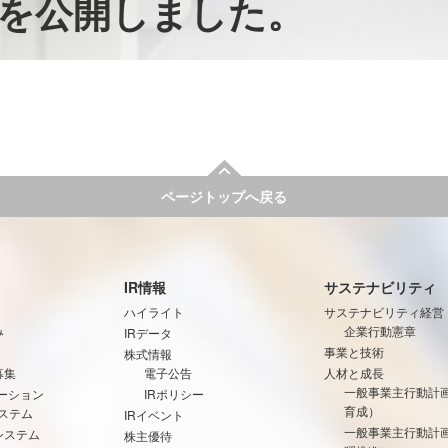
書を公開しました。
ページトップへ戻る
IR情報
サステナビリティ
ハイライト
サステナビリティ経営
み
企業行動憲章
IRデータ
事業と技術
株式情報
募集
電子公告
人材と成長
一般事業主行動計
ーション
IRポリシー
育成）
ステム
IRイベント
一般事業主行動計
システム
株主優待