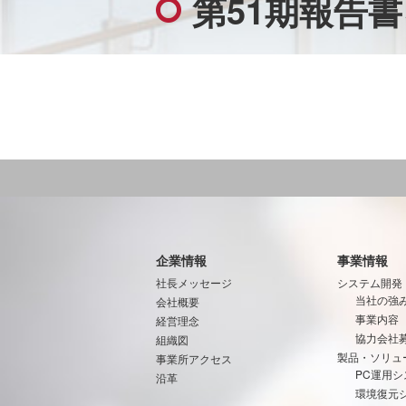
第51期報告
企業情報
事業情報
社長メッセージ
システム開発
当社の強
会社概要
事業内容
経営理念
協力会社
組織図
製品・ソリュ
事業所アクセス
PC運用シ
沿革
環境復元