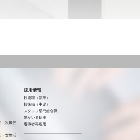
採用情報
技術職（新卒）
技術職（中途）
スタッフ部門総合職
障がい者採用
画（次世代
退職者再雇用
画（女性活