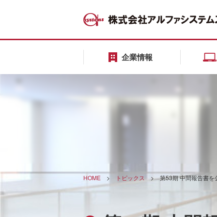
企業情報
HOME
>
トピックス
>
第53期 中間報告書