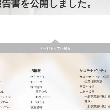
間報告書を公開しました。
ページトップへ戻る
IR情報
サステナビリティ
ハイライト
サステナビリティ経営
み
企業行動憲章
IRデータ
事業と技術
株式情報
募集
電子公告
人材と成長
一般事業主行動計
ーション
IRポリシー
育成）
ステム
IRイベント
一般事業主行動計
システム
株主優待