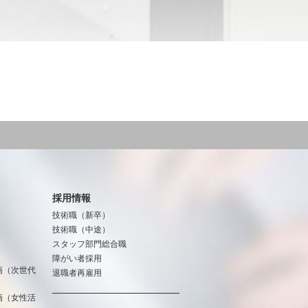
採用情報
技術職（新卒）
技術職（中途）
スタッフ部門総合職
障がい者採用
画（次世代
退職者再雇用
画（女性活