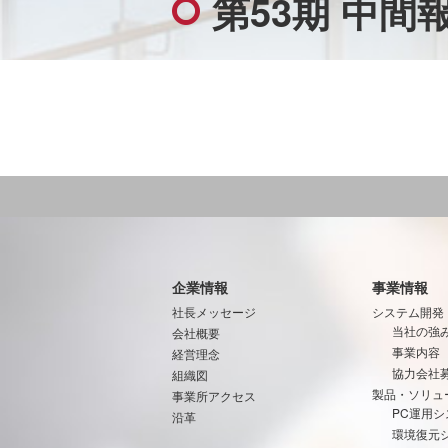
第53期 中
企業情報
事業情報
社長メッセージ
システム開発
当社の強
会社概要
事業内容
経営理念
協力会社
組織図
製品・ソリュ
事業所アクセス
PC運用シ
沿革
環境復元