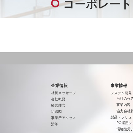
コーポレート
企業情報
事業情報
社長メッセージ
システム開発
当社の強
会社概要
事業内容
経営理念
協力会社
組織図
製品・ソリュ
事業所アクセス
PC運用シ
沿革
環境復元