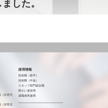
しました。
採用情報
技術職（新卒）
技術職（中途）
スタッフ部門総合職
障がい者採用
画（次世代
退職者再雇用
画（女性活