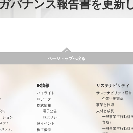
ガバナンス報告書を更新
ページトップへ戻る
IR情報
サステナビリティ
ハイライト
サステナビリティ経営
み
企業行動憲章
IRデータ
事業と技術
株式情報
募集
電子公告
人材と成長
一般事業主行動計
ーション
IRポリシー
育成）
ステム
IRイベント
一般事業主行動計
システム
株主優待