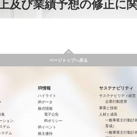
上及び業績予想の修正に
ページトップへ戻る
IR情報
サステナビリティ
ハイライト
サステナビリティ経営
み
企業行動憲章
IRデータ
事業と技術
株式情報
募集
電子公告
人材と成長
一般事業主行動計
ーション
IRポリシー
育成）
ステム
IRイベント
一般事業主行動計
システム
株主優待