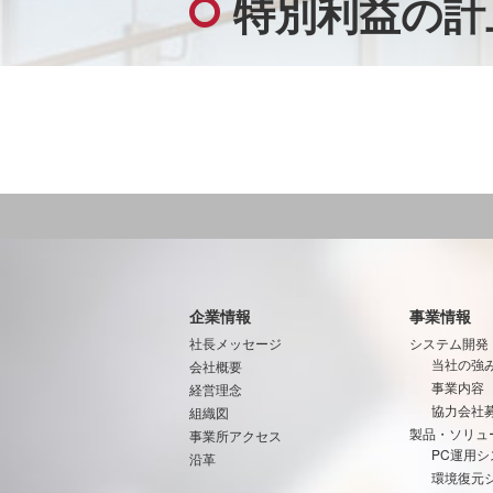
特別利益の計
企業情報
事業情報
社長メッセージ
システム開発
当社の強
会社概要
事業内容
経営理念
協力会社
組織図
製品・ソリュ
事業所アクセス
PC運用シ
沿革
環境復元