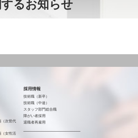
関するお知らせ
採用情報
技術職（新卒）
技術職（中途）
スタッフ部門総合職
障がい者採用
画（次世代
退職者再雇用
画（女性活