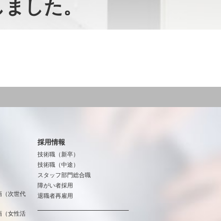
しました。
採用情報
技術職（新卒）
技術職（中途）
スタッフ部門総合職
障がい者採用
画（次世代
退職者再雇用
画（女性活