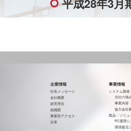
平成28年3
企業情報
事業情報
社長メッセージ
システム開発
当社の強
会社概要
事業内容
経営理念
協力会社
組織図
製品・ソリュ
事業所アクセス
PC運用シ
沿革
環境復元