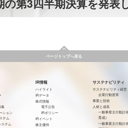
月期の第3四半期決算を発表
ページトップへ戻る
IR情報
サステナビリティ
ハイライト
サステナビリティ経営
み
企業行動憲章
IRデータ
事業と技術
株式情報
募集
電子公告
人材と成長
一般事業主行動計
ーション
IRポリシー
育成）
ステム
IRイベント
一般事業主行動計
システム
株主優待