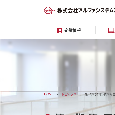
企業情報
HOME
>
トピックス
>
第44期 第1四半期