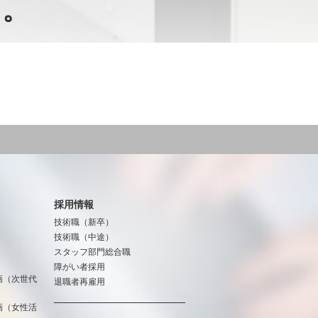
た。
採用情報
技術職（新卒）
技術職（中途）
スタッフ部門総合職
障がい者採用
画（次世代
退職者再雇用
画（女性活