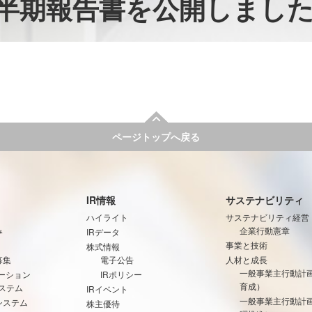
1四半期報告書を公開しまし
ページトップへ戻る
IR情報
サステナビリティ
ハイライト
サステナビリティ経営
み
企業行動憲章
IRデータ
事業と技術
株式情報
募集
電子公告
人材と成長
一般事業主行動計
ーション
IRポリシー
育成）
ステム
IRイベント
一般事業主行動計
システム
株主優待