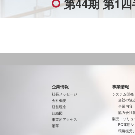
第44期 第
企業情報
事業情報
社長メッセージ
システム開発
当社の強
会社概要
事業内容
経営理念
協力会社
組織図
製品・ソリュ
事業所アクセス
PC運用シ
沿革
環境復元