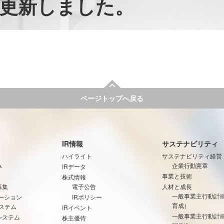
更新しました。
ページトップへ戻る
IR情報
サステナビリティ
ハイライト
サステナビリティ経営
み
企業行動憲章
IRデータ
事業と技術
株式情報
募集
電子公告
人材と成長
一般事業主行動計
ーション
IRポリシー
育成）
ステム
IRイベント
一般事業主行動計
システム
株主優待