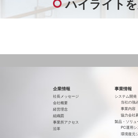
ハイライトを
企業情報
事業情報
社長メッセージ
システム開発
当社の強
会社概要
事業内容
経営理念
協力会社
組織図
製品・ソリュ
事業所アクセス
PC運用シ
沿革
環境復元