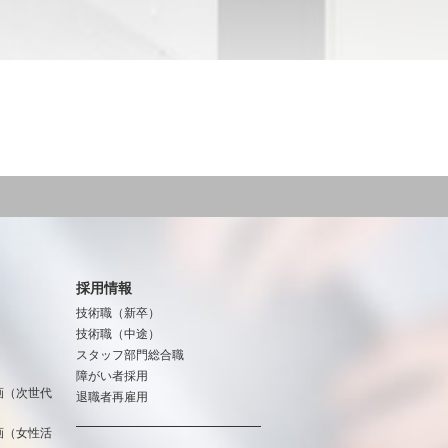
採用情報
技術職（新卒）
技術職（中途）
スタッフ部門総合職
障がい者採用
画（次世代
退職者再雇用
画（女性活