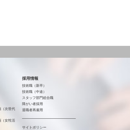
採用情報
技術職（新卒）
技術職（中途）
スタッフ部門総合職
障がい者採用
画（次世代
退職者再雇用
画（女性活
サイトポリシー