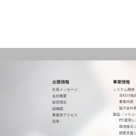
企業情報
事業情報
社長メッセージ
システム開発
当社の強
会社概要
事業内容
経営理念
協力会社
組織図
製品・ソリュ
事業所アクセス
PC運用シ
沿革
環境復元
授業支援