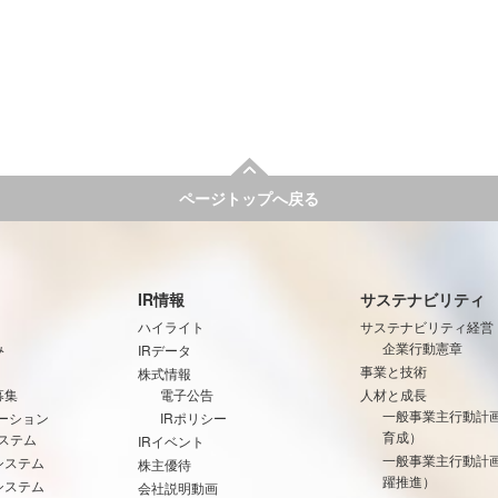
ページトップへ戻る
IR情報
サステナビリティ
ハイライト
サステナビリティ経営
み
企業行動憲章
IRデータ
事業と技術
株式情報
募集
電子公告
人材と成長
一般事業主行動計
ーション
IRポリシー
育成）
ステム
IRイベント
一般事業主行動計
システム
株主優待
躍推進）
システム
会社説明動画