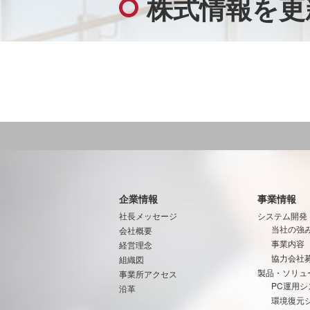
株式情報を更
企業情報
事業情報
社長メッセージ
システム開発
当社の強
会社概要
事業内容
経営理念
協力会社
組織図
製品・ソリュ
事業所アクセス
PC運用シ
沿革
環境復元