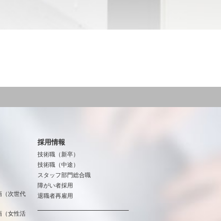
採用情報
技術職（新卒）
技術職（中途）
スタッフ部門総合職
障がい者採用
画（次世代
退職者再雇用
画（女性活