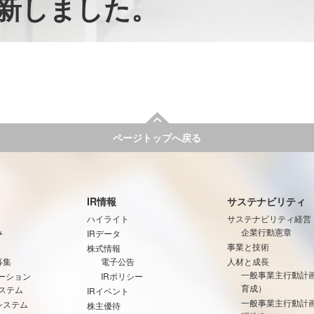
新しました。
ページトップへ戻る
IR情報
サステナビリティ
ハイライト
サステナビリティ経営
み
企業行動憲章
IRデータ
事業と技術
株式情報
募集
電子公告
人材と成長
一般事業主行動計
ーション
IRポリシー
育成）
ステム
IRイベント
一般事業主行動計
システム
株主優待