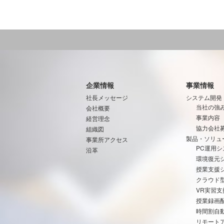
企業情報
事業情報
社長メッセージ
システム開発
当社の強
会社概要
事業内容
経営理念
協力会社
組織図
製品・ソリュ
事業所アクセス
PC運用シ
沿革
環境復元
授業支援
クラウド
VR実習
授業録画
時間割自
リモート