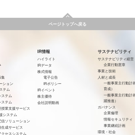
ページトップへ戻る
IR情報
サステナビリティ
ハイライト
サステナビリティ経営
み
企業行動憲章
IRデータ
事業と技術
株式情報
募集
電子公告
人材と成長
一般事業主行動計
ーション
IRポリシー
育成）
ステム
IRイベント
一般事業主行動計
システム
株主優待
躍推進）
システム
会社説明動画
ガバナンス
型授業支援サービス
企業倫理
支援システム
情報セキュリティ
配信ソリューション
事業継続計画
動生成サービス
環境・社会
アクセスシステム