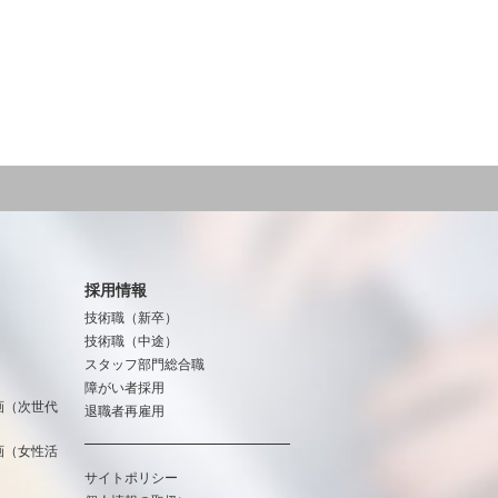
採用情報
技術職（新卒）
技術職（中途）
スタッフ部門総合職
障がい者採用
画（次世代
退職者再雇用
画（女性活
サイトポリシー