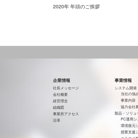
2020年 年頭のご挨拶
企業情報
事業情報
社長メッセージ
システム開発
当社の強
会社概要
事業内容
経営理念
協力会社
組織図
製品・ソリュ
事業所アクセス
PC運用シ
沿革
環境復元
授業支援