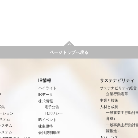
ページトップへ戻る
IR情報
サステナビリティ
ハイライト
サステナビリティ経営
み
企業行動憲章
IRデータ
事業と技術
株式情報
募集
電子公告
人材と成長
一般事業主行動計
ーション
IRポリシー
育成）
ステム
IRイベント
一般事業主行動計
システム
株主優待
躍推進）
システム
会社説明動画
ガバナンス