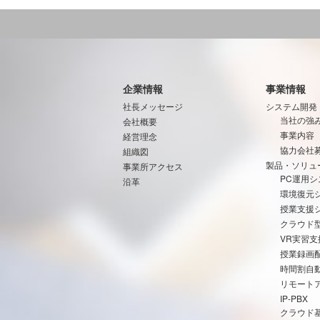
企業情報
事業情報
社長メッセージ
システム開発
当社の強
会社概要
事業内容
経営理念
協力会社
組織図
製品・ソリュ
事業所アクセス
PC運用シ
沿革
環境復元
授業支援
クラウド
VR実習
授業録画
時間割自
リモート
IP-PBX
クラウド