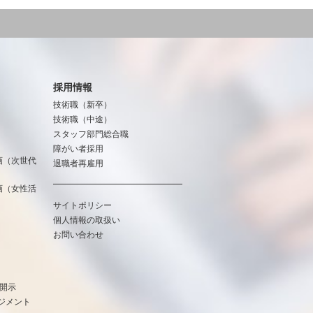
採用情報
技術職（新卒）
技術職（中途）
スタッフ部門総合職
障がい者採用
画（次世代
退職者再雇用
画（女性活
サイトポリシー
個人情報の取扱い
お問い合わせ
報開示
ジメント