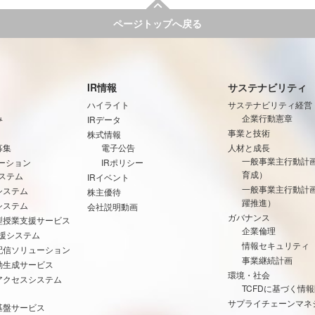
ページトップへ戻る
IR情報
サステナビリティ
ハイライト
サステナビリティ経営
み
企業行動憲章
IRデータ
事業と技術
株式情報
募集
電子公告
人材と成長
一般事業主行動計
ーション
IRポリシー
育成）
ステム
IRイベント
一般事業主行動計
システム
株主優待
躍推進）
システム
会社説明動画
ガバナンス
型授業支援サービス
企業倫理
支援システム
情報セキュリティ
配信ソリューション
事業継続計画
動生成サービス
環境・社会
アクセスシステム
TCFDに基づく情
サプライチェーンマネ
基盤サービス